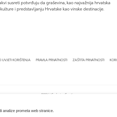
kvi susreti potvrđuju da graševina, kao najvažnija hrvatska
kulture i predstavljanju Hrvatske kao vinske destinacije.
I UVJETI KORIŠTENJA
PRAVILA PRIVATNOSTI
ZAŠTITA PRIVATNOSTI
KORI
2026 | Graševina Croatica
Izrada web stranica:
invictum.hr
adi analize prometa web stranice.