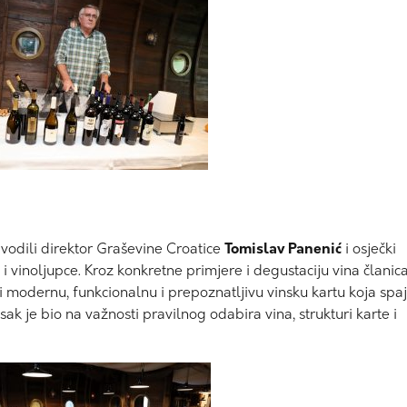
u vodili direktor Graševine Croatice
Tomislav Panenić
i osječki
e i vinoljupce. Kroz konkretne primjere i degustaciju vina članic
ti modernu, funkcionalnu i prepoznatljivu vinsku kartu koja spa
sak je bio na važnosti pravilnog odabira vina, strukturi karte i