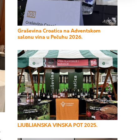
Graševina Croatica na Adventskom
salonu vina u Pečuhu 2026.
LJUBLJANSKA VINSKA POT 2025.
.
,