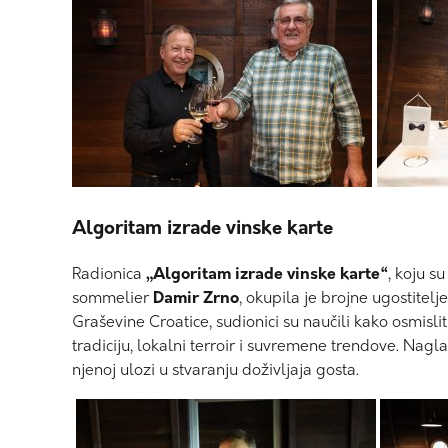
Algoritam izrade vinske karte
Radionica
„Algoritam izrade vinske karte“
, koju s
sommelier
Damir Zrno
, okupila je brojne ugostitelj
Graševine Croatice, sudionici su naučili kako osmisli
tradiciju, lokalni terroir i suvremene trendove. Nagla
njenoj ulozi u stvaranju doživljaja gosta.