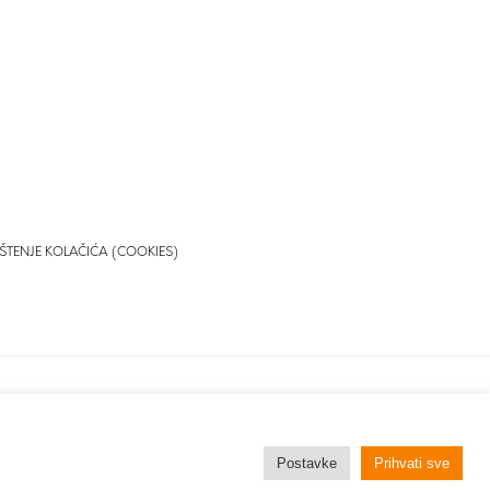
ŠTENJE KOLAČIĆA (COOKIES)
Postavke
Prihvati sve