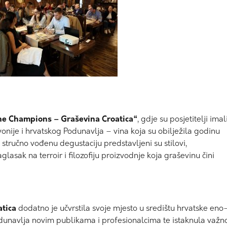
the Champions – Graševina Croatica“
, gdje su posjetitelji imal
vonije i hrvatskog Podunavlja – vina koja su obilježila godinu
 stručno vođenu degustaciju predstavljeni su stilovi,
lasak na terroir i filozofiju proizvodnje koja graševinu čini
atica
dodatno je učvrstila svoje mjesto u središtu hrvatske eno
Podunavlja novim publikama i profesionalcima te istaknula važn